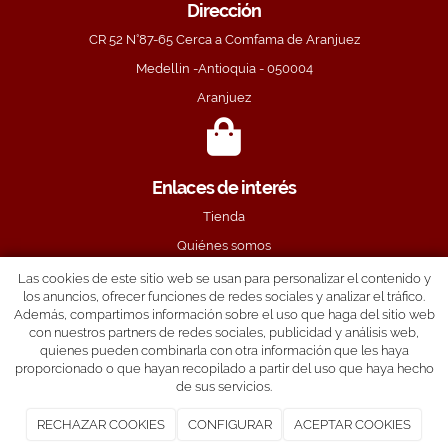
Dirección
CR 52 N°87-65 Cerca a Comfama de Aranjuez
Medellin -Antioquia - 050004
Aranjuez
Enlaces de interés
Tienda
Quiénes somos
Servicios
Las cookies de este sitio web se usan para personalizar el contenido y
los anuncios, ofrecer funciones de redes sociales y analizar el tráfico.
Preguntas frecuentes
Además, compartimos información sobre el uso que haga del sitio web
con nuestros partners de redes sociales, publicidad y análisis web,
Guía de tallas
quienes pueden combinarla con otra información que les haya
proporcionado o que hayan recopilado a partir del uso que haya hecho
de sus servicios.
RECHAZAR COOKIES
CONFIGURAR
ACEPTAR COOKIES
VARIEDADES MERIAN S.A.S
2026
|
Aviso legal y Política de privacidad
|
Política de cookies
|