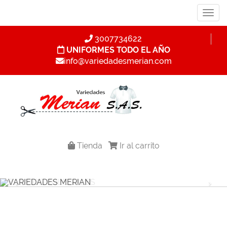
Menu
3007734622
UNIFORMES TODO EL AÑO
info@variedadesmerian.com
ZAPATOS COLEGIALES
VARIEDADES MERIAN SAS
Tienda
Ir al carrito
Previous
Nex