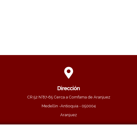
Dirección
CR 52 N°87-65 Cerca a Comfama de Aranjuez
Medellin -Antioquia - 050004
Aranjuez