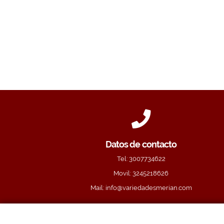
Datos de contacto
Tel:
3007734622
Movil:
3245218626
Mail:
info@variedadesmerian.com